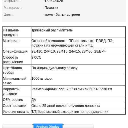
Закрытие::
18/20/24/28
Материал::
Пластик
Цвет::
может быть настроен
Название
Триггерный распылитель
продукта
Материал
Основной компонент - ПП, остальные - ПЭВД, ПЭ,
пружина из нержавеющей стали и т.д.
Спецификация
28/410, 24/410, 28/415, 24/415, 28/400, 28/BPF
Скорость
2.0CC
распыления
Цвет/Длина
По индивидуальному заказу
трубки
Минимальный
1000 шт./кор.
заказ
Варианты
Размер коробки: 55*37.5*38 см или 60*37.5*38 см
упаковки
OEM-сервис
ДА
Срок поставки
Около 25 дней после получения депозита
Условия оплаты
T/T, безотзывный аккредитив по предъявлении