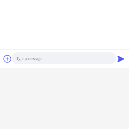
РУКОВОДСТВО ПО СРАВНЕНИЮ
СМОЛ
Чат
Отправить
запрос
Photo
Video Call
Audio Call