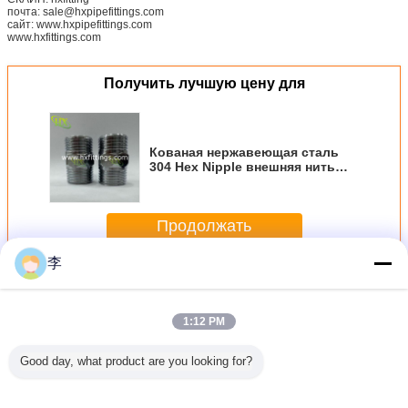
почта: sale@hxpipefittings.com
сайт: www.hxpipefittings.com
www.hxfittings.com
Получить лучшую цену для
Кованая нержавеющая сталь
304 Hex Nipple внешняя нить
трубы нить
Продолжать
李
Фитинги для труб из нержавеющей стали
Больше
1:12 PM
Good day, what product are you looking for?
рубы из
1/2 ′′ BSPT
1/4-4
2
Кова
веющей
женская
Нержавеющая
шестеренковые
нержав
фитинга
натяжная
сталь натянутые
соски 3/8
сталь 3