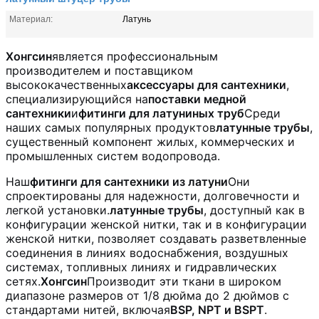
Материал:
Латунь
Хонгсин
является профессиональным
производителем и поставщиком
высококачественных
аксессуары для сантехники
,
специализирующийся на
поставки медной
сантехники
и
фитинги для латуниных труб
Среди
наших самых популярных продуктов
латунные трубы
,
существенный компонент жилых, коммерческих и
промышленных систем водопровода.
Наш
фитинги для сантехники из латуни
Они
спроектированы для надежности, долговечности и
легкой установки.
латунные трубы
, доступный как в
конфигурации женской нитки, так и в конфигурации
женской нитки, позволяет создавать разветвленные
соединения в линиях водоснабжения, воздушных
системах, топливных линиях и гидравлических
сетях.
Хонгсин
Производит эти ткани в широком
диапазоне размеров от 1/8 дюйма до 2 дюймов с
стандартами нитей, включая
BSP, NPT и BSPT
.