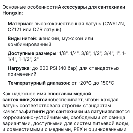
Основные особенности
Аксессуары для сантехники
Hongxin
:
Материал
: высококачественная латунь (CW617N,
CZ121 или DZR латунь)
Виды нитей
: женский, мужской или
комбинированный
Доступные размеры
: 1/8", 1/4", 3/8", 1/2", 3/4", 1", 1-
1/4", 1-1/2", 2"
Нагрузка
: до 600 PSI (40 бар) для стандартных
применений
Температурный диапазон
: от -20°C до 150°C
Как надежное имя в
поставки медной
сантехники
,
Хонгсин
обеспечивает, чтобы каждая
латунь соответствовала строгим стандартам
качества.
фитинги для сантехники из латуни
являются
коррозионно-устойчивыми, свободными от свинца
вариантами, доступными для систем питьевой воды,
и совместимыми с медными, PEX и оцинкованными