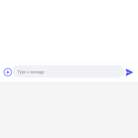
Чат
Отправить
запрос
Photo
Video Call
Audio Call