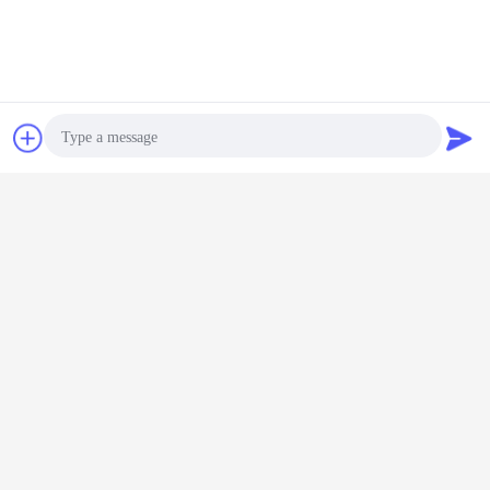
труба pex
цена трубы gi
трубопровод pex
Бирки:
,
,
Чат
Отправить
Получить лучшую цену для
запрос
Производство Q235
Конкурентная цена для
Photo
оцинкованной полые сечения
круглые стальные трубы
Video Call
Продолжать
Audio Call
стальные трубы и трубы
Больше