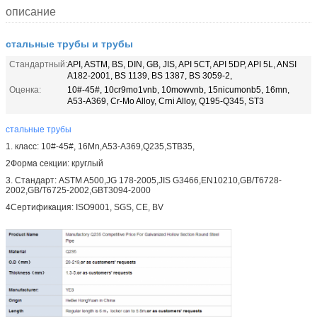
описание
стальные трубы и трубы
Стандартный:
API, ASTM, BS, DIN, GB, JIS, API 5CT, API 5DP, API 5L, ANSI
A182-2001, BS 1139, BS 1387, BS 3059-2,
Оценка:
10#-45#, 10cr9mo1vnb, 10mowvnb, 15nicumonb5, 16mn,
A53-A369, Cr-Mo Alloy, Crni Alloy, Q195-Q345, ST3
стальные трубы
1. класс: 10#-45#, 16Mn,A53-A369,Q235,STB35,
2Форма секции: круглый
3. Стандарт: ASTM A500,JG 178-2005,JIS G3466,EN10210,GB/T6728-
2002,GB/T6725-2002,GBT3094-2000
4Сертификация: ISO9001, SGS, CE, BV