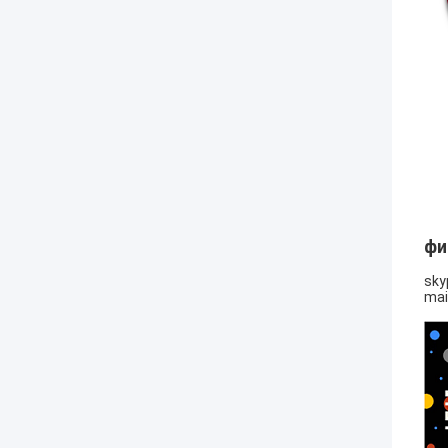
фи
sky
mai