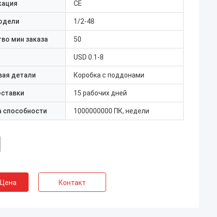
кация
CE
одели
1/2-48
во мин заказа
50
USD 0.1-8
вая детали
Коробка с поддонами
оставки
15 рабочих дней
а способности
1000000000 ПК, недели
 Цена
Контакт