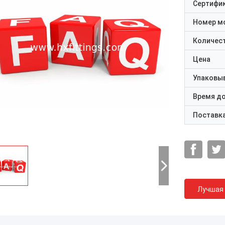
Сертифи
Номер м
Количест
Цена
Упаковы
Время д
Поставк
Лучшая