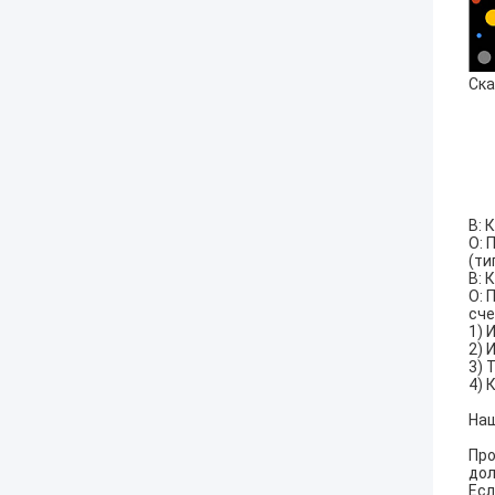
Ска
В: 
О: 
(ти
В: 
О: 
сче
1) 
2) 
3) 
4) 
Наш
Про
дол
Есл