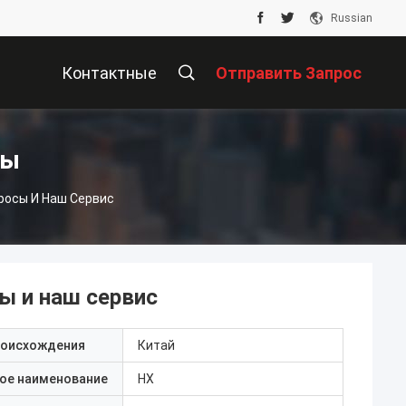
Russian
Контактные
Отправить Запрос
Данные
ты
росы И Наш Сервис
ы и наш сервис
роисхождения
Китай
ое наименование
HX