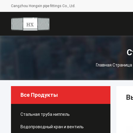
Cangzhou Hongxin pipe fittings Co., Ltd.
С
Главная Страница
Все Продукты
В
Стальная труба ниппель
Водопроводный кран и вентиль