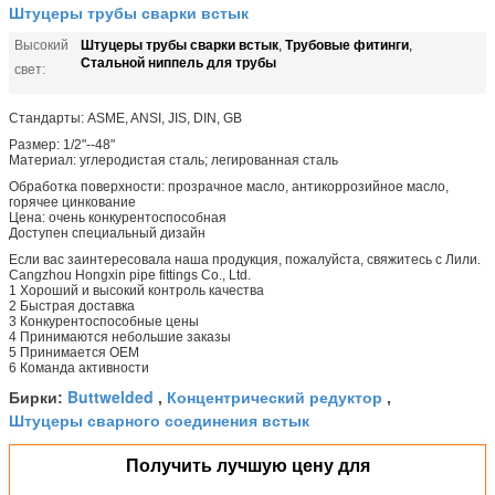
Штуцеры трубы сварки встык
Штуцеры трубы сварки встык
Трубовые фитинги
Высокий
,
,
Стальной ниппель для трубы
свет:
Стандарты: ASME, ANSI, JIS, DIN, GB
Размер: 1/2"--48"
Материал: углеродистая сталь; легированная сталь
Обработка поверхности: прозрачное масло, антикоррозийное масло,
горячее цинкование
Цена: очень конкурентоспособная
Доступен специальный дизайн
Если вас заинтересовала наша продукция, пожалуйста, свяжитесь с Лили.
Cangzhou Hongxin pipe fittings Co., Ltd.
1 Хороший и высокий контроль качества
2 Быстрая доставка
3 Конкурентоспособные цены
4 Принимаются небольшие заказы
5 Принимается OEM
6 Команда активности
Buttwelded
Концентрический редуктор
Бирки:
,
,
Штуцеры сварного соединения встык
Получить лучшую цену для