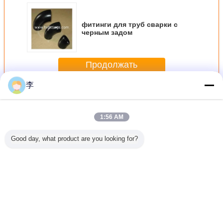
фитинги для труб сварки с
черным задом
Продолжать
李
Штуцеры трубы сварки встык
Больше
1:56 AM
Good day, what product are you looking for?
ячий
Штуцеры трубы
Муфты стальные
1/2-48 фитинги
фитинг
овный
сварки встык
резьбовые,
для труб для
труб сва
ьной
полнопроходные,
сварки на
черным 
ник,
для женщин
заднице,
ренный
тык
Измените язык
Russian