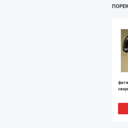
ПОРЕ
фити
свар