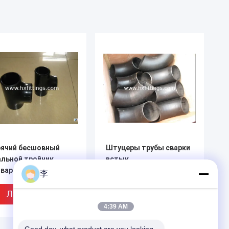
рячий бесшовный
Штуцеры трубы сварки
альной тройник,
встык
иваренный встык
李
Лучшая Цена
Лучшая Цена
4:39 AM