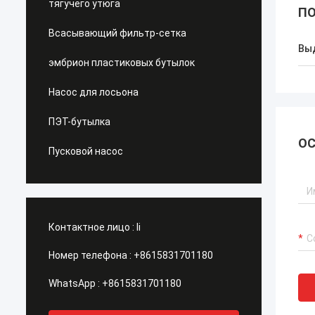
тягучего утюга
ПО
Всасывающий фильтр-сетка
Вы
эмбрион пластиковых бутылок
Насос для лосьона
ПЭТ-бутылка
ОС
Пусковой насос
Контактное лицо :
li
Номер телефона :
+8615831701180
WhatsApp :
+8615831701180