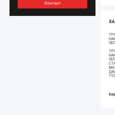
Контакт
ХА
ТР
НА
ПЕ
ТР
НА
ПЕ
СТА
МА
ДИА
ТОЛ
Бир