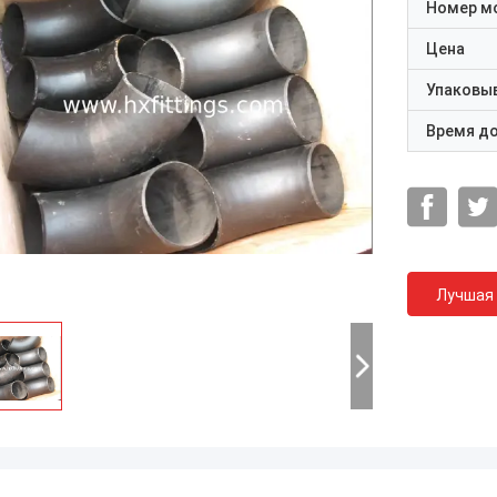
Номер м
Цена
Упаковы
Время д
Лучшая