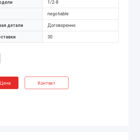
одели
1/2-8
negotiable
вая детали
Договоренно
оставки
30
 Цена
Контакт