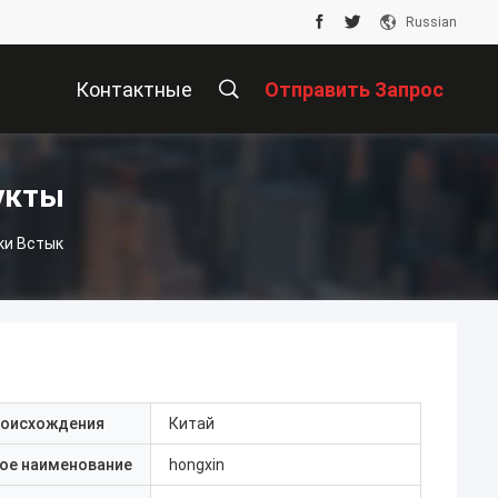
Russian
Контактные
Отправить Запрос
Данные
укты
ки Встык
роисхождения
Китай
ое наименование
hongxin