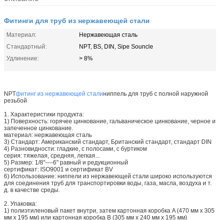
Фитинги для труб из нержавеющей стали
Материал:
Нержавеющая сталь
Стандартный:
NPT, BS, DIN, Sipe Souncle
Удлинение:
> 8%
NPT
фитинг из нержавеющей стали
ниппель для труб с полной наружной
резьбой
1. Характеристики продукта:
1) Поверхность: горячее цинкование, гальваническое цинкование, черное и
запеченное цинкование.
материал: нержавеющая сталь
3) Стандарт: Американский стандарт, Британский стандарт, стандарт DIN
4) Разновидности: гладкие, с полосами, с буртиком
серия: тяжелая, средняя, легкая...
5) Размер: 1/8''----6'' равный и редукционный
сертификат: ISO9001 и сертификат BV
6) Использование: ниппели из нержавеющей стали широко используются
для соединения труб для транспортировки воды, газа, масла, воздуха и т.
д. в качестве среды.
2. Упаковка:
1) полиэтиленовый пакет внутри, затем картонная коробка A (470 мм x 305
мм x 195 мм) или картонная коробка B (305 мм x 240 мм x 195 мм)