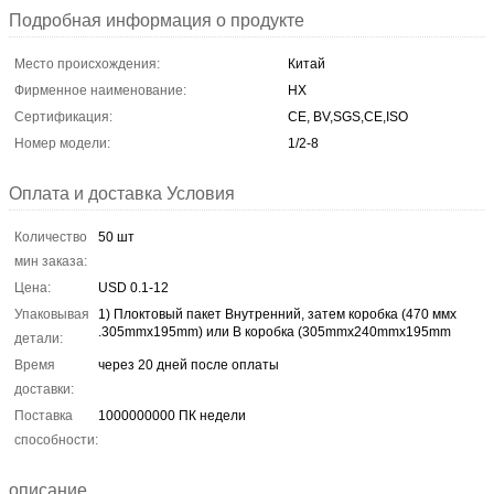
Подробная информация о продукте
Место происхождения:
Китай
Фирменное наименование:
HX
Сертификация:
CE, BV,SGS,CE,ISO
Номер модели:
1/2-8
Оплата и доставка Условия
Количество
50 шт
мин заказа:
Цена:
USD 0.1-12
Упаковывая
1) Плоктовый пакет Внутренний, затем коробка (470 ммх
.305mmx195mm) или B коробка (305mmx240mmx195mm
детали:
Время
через 20 дней после оплаты
доставки:
Поставка
1000000000 ПК недели
способности:
описание