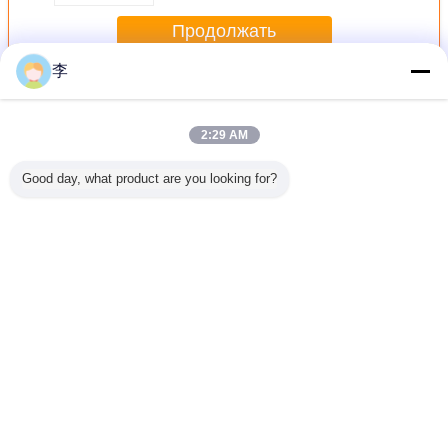
Продолжать
李
Фитинги для труб из нержавеющей стали
Больше
2:29 AM
Good day, what product are you looking for?
рубы из
1/2 ′′ BSPT
1/4-4
2
Кова
веющей
женская
Нержавеющая
шестеренковые
нержав
фитинга
натяжная
сталь натянутые
соски 3/8
сталь 3
ужской
соединение
трубы соски
мужской x 3/8
Nipple в
 BSPP
нержавеющей
пробегающий
мужской 304
нить тру
кого
стали 304 литой
сосок с NPT/BSP
нержавеющей
Измените язык
нения
трубы фитинга
нитью
стали натянутой
ющийся
класс 150
трубы фитинга
Russian
04
NPT
Главная страница
|
О Компании
|
контактные данные
|
Карта сайта
|
Privacy
Policy
Взгляд настольного компьютера