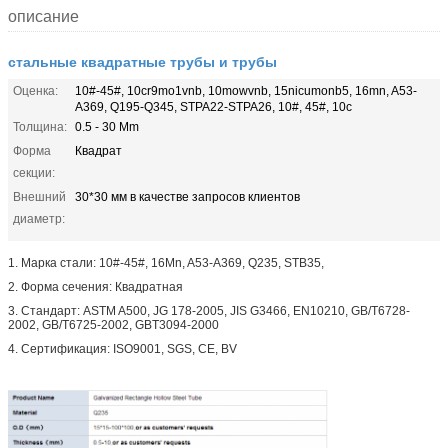
описание
стальные квадратные трубы и трубы
Оценка:
10#-45#, 10cr9mo1vnb, 10mowvnb, 15nicumonb5, 16mn, A53-
A369, Q195-Q345, STPA22-STPA26, 10#, 45#, 10c
Толщина:
0.5 - 30 Mm
Форма
Квадрат
секции:
Внешний
30*30 мм в качестве запросов клиентов
диаметр:
1. Марка стали: 10#-45#, 16Mn, A53-A369, Q235, STB35,
2. Форма сечения: Квадратная
3. Стандарт: ASTM A500, JG 178-2005, JIS G3466, EN10210, GB/T6728-
2002, GB/T6725-2002, GBT3094-2000
4. Сертификация: ISO9001, SGS, CE, BV