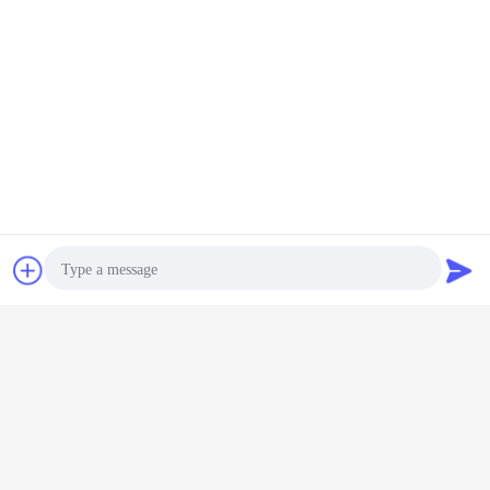
Чат
Отправить
запрос
Photo
Video Call
Audio Call