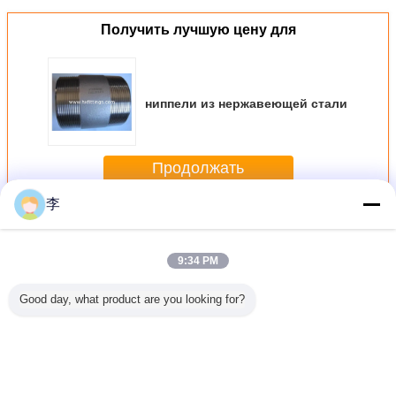
Получить лучшую цену для
ниппели из нержавеющей стали
Продолжать
李
Фитинги для труб из нержавеющей стали
Больше
9:34 PM
Good day, what product are you looking for?
′ BSPT
1/4-4
2
1/8-6 дюйма
СТРАНИЦ
ская
Нержавеющая
шестеренковые
316L,304
316L 304 
жная
сталь натянутые
соски 3/8
нержавеющей
нержав
нение
трубы соски
мужской x 3/8
стали с натяжкой
стали 1/
веющей
пробегающий
мужской 304
на обоих концах
ЖЕНЩИ
04 литой
сосок с NPT/BSP
нержавеющей
трубы ствола
НЕГЛЕЗО
Измените язык
фитинга
нитью
стали натянутой
сосок,нержавеющая
КЛАСС