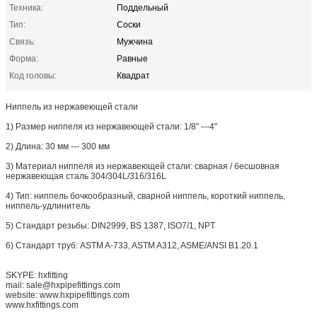
Техника:
Поддельный
Тип:
Соски
Связь:
Мужчина
Форма:
Равные
Код головы:
Квадрат
Ниппель из нержавеющей стали
1) Размер ниппеля из нержавеющей стали: 1/8" ---4"
2) Длина: 30 мм --- 300 мм
3) Материал ниппеля из нержавеющей стали: сварная / бесшовная
нержавеющая сталь 304/304L/316/316L
4) Тип: ниппель бочкообразный, сварной ниппель, короткий ниппель,
ниппель-удлинитель
5) Стандарт резьбы: DIN2999, BS 1387, ISO7/1, NPT
6) Стандарт труб: ASTM A-733, ASTM A312, ASME/ANSI B1.20.1
SKYPE: hxfitting
mail: sale@hxpipefittings.com
website: www.hxpipefittings.com
www.hxfittings.com