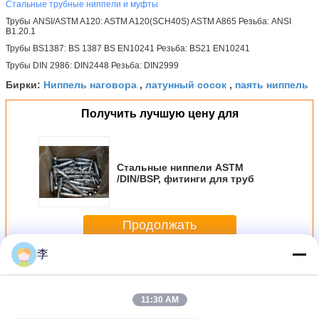
Стальные трубные ниппели и муфты
Трубы ANSI/ASTM A120: ASTM A120(SCH40S) ASTM A865 Резьба: ANSI
B1.20.1
Трубы BS1387: BS 1387 BS EN10241 Резьба: BS21 EN10241
Трубы DIN 2986: DIN2448 Резьба: DIN2999
Ниппель наговора
латунный сосок
паять ниппель
Бирки:
,
,
Получить лучшую цену для
Стальные ниппели ASTM
/DIN/BSP, фитинги для труб
Продолжать
李
Стальная труба ниппель
Больше
11:30 AM