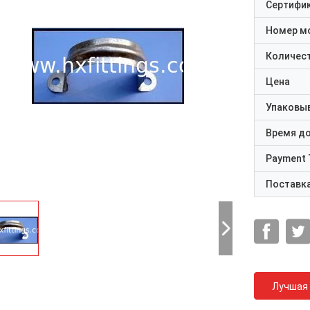
Сертифи
Номер м
Количест
Цена
Упаковы
Время д
Payment 
Поставк
Лучшая