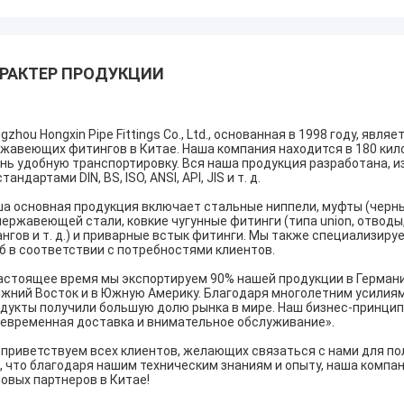
РАКТЕР ПРОДУКЦИИ
gzhou Hongxin Pipe Fittings Co., Ltd., основанная в 1998 году, я
жавеющих фитингов в Китае. Наша компания находится в 180 кило
нь удобную транспортировку. Вся наша продукция разработана, и
стандартами DIN, BS, ISO, ANSI, API, JIS и т. д.
а основная продукция включает стальные ниппели, муфты (черны
нержавеющей стали, ковкие чугунные фитинги (типа union, отводы, 
нгов и т. д.) и приварные встык фитинги. Мы также специализируе
б в соответствии с потребностями клиентов.
астоящее время мы экспортируем 90% нашей продукции в Германию
жний Восток и в Южную Америку. Благодаря многолетним усилиям
дукты получили большую долю рынка в мире. Наш бизнес-принцип
евременная доставка и внимательное обслуживание».
приветствуем всех клиентов, желающих связаться с нами для п
, что благодаря нашим техническим знаниям и опыту, наша компа
овых партнеров в Китае!