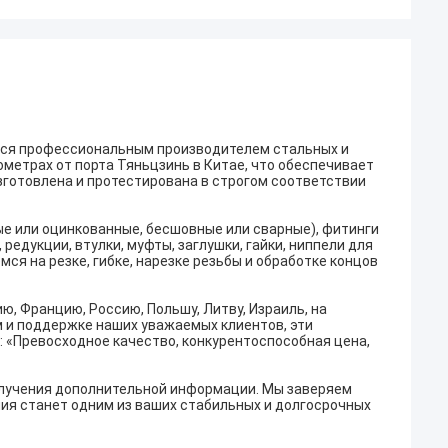
вляется профессиональным производителем стальных и
метрах от порта Тяньцзинь в Китае, что обеспечивает
зготовлена и протестирована в строгом соответствии
е или оцинкованные, бесшовные или сварные), фитинги
редукции, втулки, муфты, заглушки, гайки, ниппели для
мся на резке, гибке, нарезке резьбы и обработке концов
, Францию, Россию, Польшу, Литву, Израиль, на
 и поддержке наших уважаемых клиентов, эти
: «Превосходное качество, конкурентоспособная цена,
олучения дополнительной информации. Мы заверяем
ния станет одним из ваших стабильных и долгосрочных