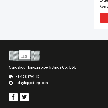
хому
Хому
обра
Cangzhou Hongxin pipe fittings Co., Ltd.
+8615831701180
sale@hxpipefittings.com
1/2-
цепо