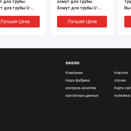
т для трубы.
хомут для трубы.
тр
т для трубы U-
Хомут для трубы U-
Вы
зный.
образный.
Лучшая Цена
Лучшая Цена
около
Компании
Новости
Наша фабрика
случаи
контроль качества
Карта сай
контактные данные
политика
8 оцинкованный U-
Застежки труб,фабрика
Оц
чный зажим
застежек труб,типы
для
застежек труб
пр
Лучшая Цена
Лучшая Цена