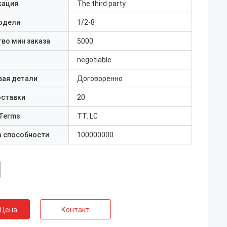
кация
The third party
одели
1/2-8
во мин заказа
5000
negotiable
вая детали
Договоренно
оставки
20
Terms
TT. LC
а способности
100000000
 Цена
Контакт