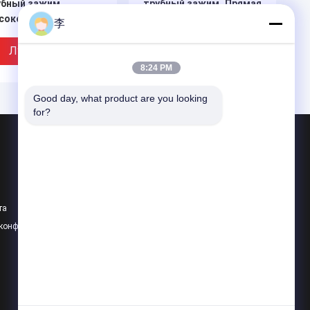
убный зажим.
трубный зажим.,Прямая
сокое качество
продажа с завода.
李
Лучшая Цена
Лучшая Цена
8:24 PM
Good day, what product are you looking 
for?
Продукция
Стальная труба ниппель
Водопроводный кран и вентиль
та
Степень пропускания
 конфиденциальности
Все категории
инкованные зажимы
Оцинкованные зажимы
 труб, прямая
для труб, прямая
одажа на заводе.
продажа на заводе.
Лучшая Цена
Лучшая Цена