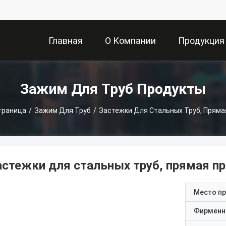
Главная
О Компании
Продукция
Страница
Зажим Для Труб Продукты
траница
/
Зажим Для Труб
/
Застежки Для Стальных Труб, Прям
астежки для стальных труб, прямая п
Место п
Фирменн