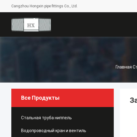
Cangzhou Hongxin pipe fittings Co., Ltd.
Главная С
Все Продукты
З
Стальная труба ниппель
Водопроводный кран и вентиль