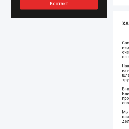
Контакт
ХА
Can
нер
оче
со 
Наш
из 
шла
тру
В н
Бли
про
сво
Мы 
вас
дел