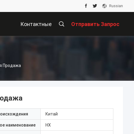
Russian
Контактные
Отправить Запрос
Данные
ая Продажа
родажа
роисхождения
Китай
ое наименование
HX