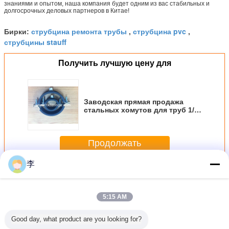
знаниями и опытом, наша компания будет одним из вас стабильных и
долгосрочных деловых партнеров в Китае!
струбцина ремонта трубы
струбцина pvc
Бирки:
,
,
струбцины stauff
Получить лучшую цену для
Заводская прямая продажа
стальных хомутов для труб 1/2-
8
Продолжать
李
Зажим для труб
Больше
5:15 AM
Good day, what product are you looking for?
2-8
1/2-8
1/2-8
Застежки
1/2-