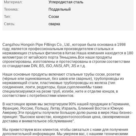
Материал:
Углеродистая сталь
Техника:
Поддельный
Тип:
Соски
Связь:
сварка
Cangzhou Hongxin Pipe Fittings Co., Ltd., которая была основана в 1998
году, является профессиональным производителем стальных и
нержавеющих стальных фитингов в Китае.Наша компания находится в 180
километрах от китайского порта Тяньцзинь.Все наши продукты
спроектированы, изготовлены и протестированы в строгом соответствии
со стандартами DIN, BS, ISO, ANSI, API, JIS и т.д.
Наши основные продукты включают стальные трубы соски, розетки
(чёрные или оцинкованные, без швов или сварные), трубопроводы из
нержавеющей стали, пластиковые трубопроводы из железа (тип
соединения, локти, редукторы, буши,сцепленияМы также
специализируемся на резке труб, изгибе, ните и отделке концов, в
соответствии с потребностями клиентов.
В настоящее время мы экспортируем 90% нашей продукции в Германию,
Францию, Россию, Польшу, Литву, Израиль, Ближний Восток и Южную
Америку.Эти продукты получили большую долю рынка в мире.Наш бизнес-
принцип: "Высокое качество, конкурентоспособная цена, своевременная
доставка и внимательное обслуживание".
Мы приветствуем всех клиентов, чтобы связаться с нами для получения
дополнительной информации. Мы уверяем вас, с нашими техническими