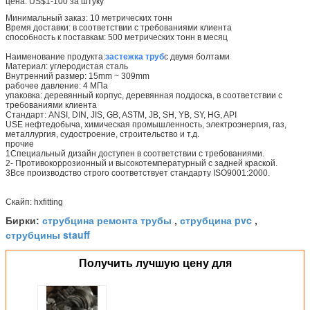
цена: US$1-100 за штуку
Минимальный заказ: 10 метрических тонн
Время доставки: в соответствии с требованиями клиента
способность к поставкам: 500 метрических тонн в месяц
Наименование продукта:
застежка труб
с двумя болтами
Материал: углеродистая сталь
Внутренний размер: 15mm ~ 309mm
рабочее давление: 4 МПа
упаковка: деревянный корпус, деревянная поддоска, в соответствии с
требованиями клиента
Стандарт: ANSI, DIN, JIS, GB, ASTM, JB, SH, YB, SY, HG, API
USE нефтедобыча, химическая промышленность, электроэнергия, газ,
металлургия, судостроение, строительство и т.д.
прочие
1Специальный дизайн доступен в соответствии с требованиями.
2- Противокоррозионный и высокотемпературный с задней краской.
3Все производство строго соответствует стандарту ISO9001:2000.
Скайп: hxfitting
струбцина ремонта трубы
струбцина pvc
Бирки:
,
,
струбцины stauff
Получить лучшую цену для