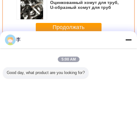
Оцинкованный хомут для труб,
U-образный хомут для труб
Продолжать
李
Зажим для труб
Больше
5:00 AM
Good day, what product are you looking for?
2-8
1/2-8
1/2-8
Застежки
1/2-
ванный
оцинкованный
оцинкованный U-
труб,фабрика
оцинков
 зажим.
трубный
цепочный зажим
застежек
хомут для
окое
зажим.,Прямая
труб,типы
Хомут дл
ство
продажа с
застежек труб
U-обра
завода.
Измените язык
Russian