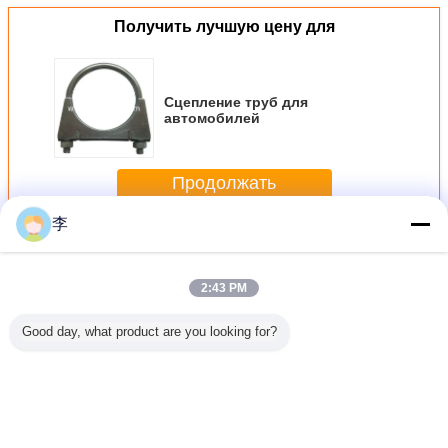
Получить лучшую цену для
Сцепление труб для
автомобилей
Продолжать
李
Зажим для труб
Больше
2:43 PM
Good day, what product are you looking for?
2-8
1/2-8
1/2-8
Застежки
1/2-
ванный
оцинкованный
оцинкованный U-
труб,фабрика
оцинков
 зажим.
трубный
цепочный зажим
застежек
хомут для
окое
зажим.,Прямая
труб,типы
Хомут дл
ство
продажа с
застежек труб
U-обра
завода.
Измените язык