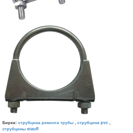
струбцина ремонта трубы
струбцина pvc
Бирки:
,
,
струбцины stauff