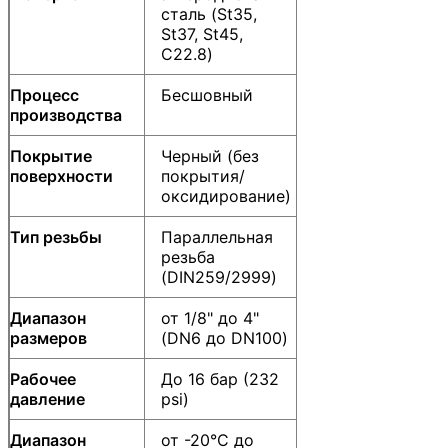
сталь (St35,
St37, St45,
C22.8)
Процесс
Бесшовный
производства
Покрытие
Черный (без
поверхности
покрытия/
оксидирование)
Тип резьбы
Параллельная
резьба
(DIN259/2999)
Диапазон
от 1/8" до 4"
размеров
(DN6 до DN100)
Рабочее
До 16 бар (232
давление
psi)
Диапазон
от -20°C до