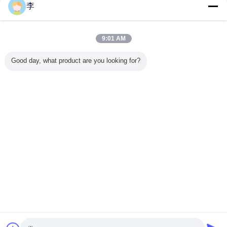
李
Стальная труба ниппель
Больше
9:01 AM
Good day, what product are you looking for?
ли из
DIN EN 102661
ГОСТ Резьбовой
ниппели из
Углерод
ванной
Оцинкованные и
ниппель из
длинной
ста
дистой
черные
черной
резьбовой
гидравли
орячего
стальные трубы
углеродистой
черной и
длинные
вания
стали для сварки
оцинкованной
BSP 
/ Трубный
углеродистой
мужская
Измените язык
ниппель
стали
оцинков
сталь ф
Russian
мужская
сос
Главная страница
|
О Компании
|
контактные данные
|
Sitemap
|
Privacy
Policy
Взгляд настольного компьютера
Copyright © 2016 - 2026 Cangzhou Hongxin pipe fittings Co., Ltd..
All rights reserved.