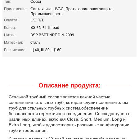
Тип:
Соски
Приложение:
Сантехника, HVAC, Противопожарная защита,
Промышленность
Оплата:
L/C, T/T.
Конец:
BSP NPT Thread
Нитки:
BSP BSPT NPT DIN-2999
Материал:
сталь
Расписание:
Щ 40, Щ 80, Щ160
Описание продукта:
Стальной трубный сосок является важной частью
соединения стальных труб, которая служит соединителем
труб для стальных трубных систем.обеспечение
безопасного и герметичного соединения. Сосок доступен в
различных длинах, включая Close, Short, Medium, Long и
Extra Long, чтобы удовлетворить различные конфигурации
труб и требования.
С сроком поставки 20 дней эта стальная труба идеально