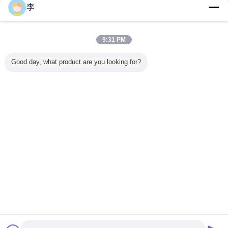
李
Стальная труба ниппель
Больше
9:31 PM
Good day, what product are you looking for?
ли из
DIN EN 102661
ГОСТ Резьбовой
ниппели из
Углерод
ванной
Оцинкованные и
ниппель из
длинной
ста
дистой
черные
черной
резьбовой
гидравли
орячего
стальные трубы
углеродистой
черной и
длинные
вания
стали для сварки
оцинкованной
BSP 
/ Трубный
углеродистой
мужская
Измените язык
ниппель
стали
оцинков
сталь ф
Russian
мужская
сос
Главная страница
|
О Компании
|
контактные данные
|
Карта сайта
|
Privacy
Policy
Взгляд настольного компьютера
Copyright © 2016 - 2026 Cangzhou Hongxin pipe fittings Co., Ltd..
All rights reserved.