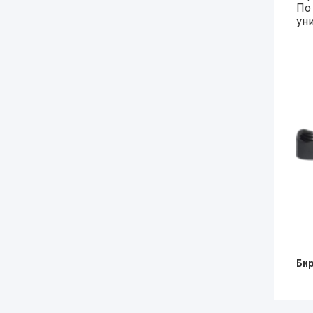
По
ун
Бир