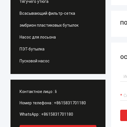
тягучего утюга
Всасывающий фильтр-сетка
ПО
эмбрион пластиковых бутылок
Насос для лосьона
ПЭТ-бутылка
ОС
Пусковой насос
Контактное лицо :
li
Номер телефона :
+8615831701180
WhatsApp :
+8615831701180