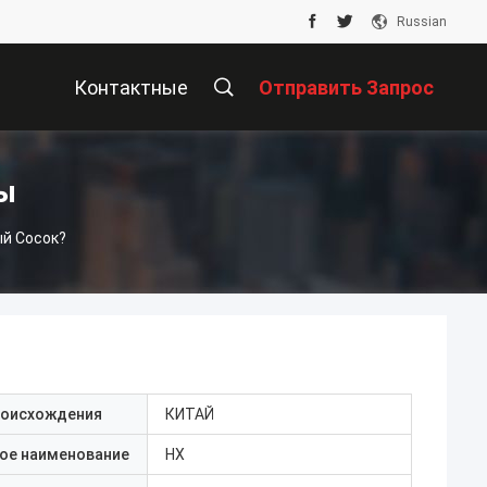
Russian
Контактные
Отправить Запрос
Данные
ы
ый Сосок?
роисхождения
КИТАЙ
ое наименование
HX