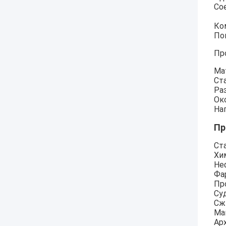
Со
Ко
По
Пр
Ма
Ст
Раз
Ок
На
Пр
Ст
Хи
Не
Фа
Пр
Су
Сж
Ма
Ар