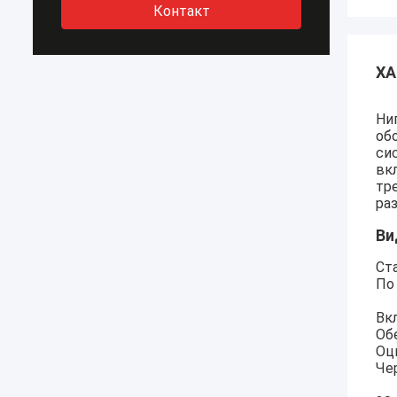
Контакт
ХА
Ни
об
си
вк
тр
ра
Ви
Ст
По
Вк
Об
Оц
Че