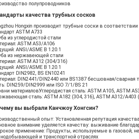
оизводство полупроводников
андарты качества трубных сосков
ngzhou Hongxin производит трубные соски в соответстви
андарт ASTM A733
уба из углеродистой стали
териал: ASTM A53/A106
дущий: ANSI/ASME B 1.20.1
уба из нержавеющей стали
териал: ASTM A312 (304/316)
дущий: ANSI/ASME B 1.20.1
андарт DIN2982, BS EN10241
териал: DIN2441/DIN2440 или BS1387 бесшовная/сварная 
ть: DIN259/DIN2999 или ISO 7/1/BS 21
овни материаловУглеродистая сталь: ASTM A105, ASTM A53 G
ржавеющая сталь: ASTM A182 (304, 316), ASTM A312/A403 
чему вы выбрали Канчжоу Хонгсин?
оизводственный опыт: Установленная репутация качества 
новное внимание уделяется качеству: выживание благодар
рокое применение: Продукты, используемые в газовой, не
рнодобывающей и транспортной отраслях