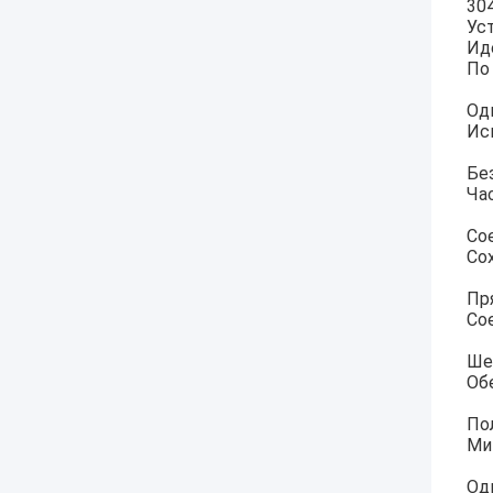
30
Ус
Ид
По
Од
Ис
Бе
Ча
Со
Со
Пр
Со
Ше
Об
По
Ми
Од