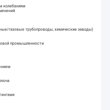
м колебаниям
менений
яные/газовые трубопроводы, химические заводы)
азовой промышленности
ением
ключа
тингами