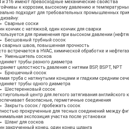
4 и 316 имеют превосходные механические свойства
тойчивы к коррозии, высокому давлению и температурны
еально подходит для требовательных промышленных при
 дизайну:
Сварные соски
ин кончик с натяжкой, один кончик для сварки
пользуется для применения при высоком давлении (нефт
Бесшовный трубный сосок
з сварных швов, повышенная прочность
сто встречается в HVAC, химической обработке и нефтег
Уменьшитель сосков
единяет трубы разного диаметра
храняет целостность давления с нитями BSP, BSPT, NPT
Брюшечный сосок
ямая труба с натянутыми концами и гладким средним сеч
единяет трубы одного диаметра
Шестеренковый сосок
стиугольный центр для легкого затягивания английского 
еспечивает безопасные, герметичные соединения
Закрыть сосок / пробежать сосок
лностью прокрученные для тесных соединений между фи
нимальная экспозиция участка после установки
Шланг для сосков
ин закрученный конец, один конец шланга