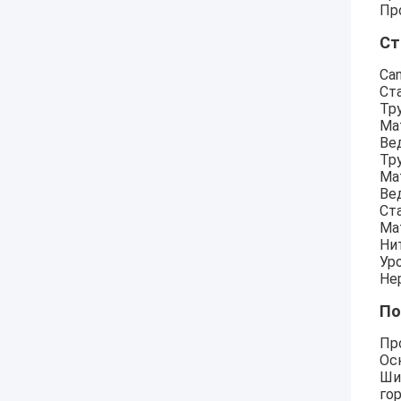
Пр
Ст
Ca
Ст
Тр
Ма
Ве
Тр
Ма
Ве
Ст
Ма
Ни
Ур
Не
По
Пр
Ос
Ши
го