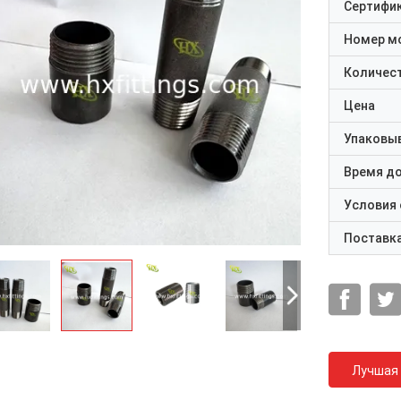
Сертифи
Номер м
Количест
Цена
Упаковы
Время д
Условия
Поставк
Лучшая