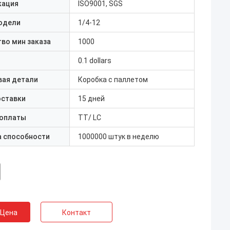
кация
ISO9001, SGS
одели
1/4-12
во мин заказа
1000
0.1 dollars
вая детали
Коробка с паллетом
оставки
15 дней
 оплаты
TT/ LC
а способности
1000000 штук в неделю
 Цена
Контакт