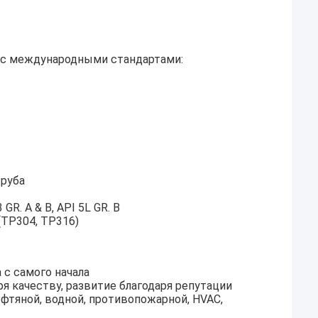
и с международными стандартами:
труба
R. A & B, API 5L GR. B
(TP304, TP316)
с самого начала
я качеству, развитие благодаря репутации
фтяной, водной, противопожарной, HVAC,