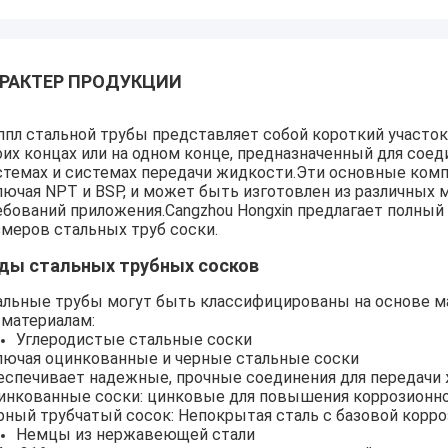
РАКТЕР ПРОДУКЦИИ
ппл стальной трубы представляет собой короткий участо
оих концах или на одном конце, предназначенный для сое
стемах и системах передачи жидкости.Эти основные комп
лючая NPT и BSP, и может быть изготовлен из различных
ебований приложения.Cangzhou Hongxin предлагает полны
змеров стальных труб соски.
ды стальных трубных сосков
альные трубы могут быть классифицированы на основе ма
 материалам:
Углеродистые стальные соски
лючая оцинкованные и черные стальные соски
еспечивает надежные, прочные соединения для передачи
инкованные соски: цинковые для повышения коррозионно
рный трубчатый сосок: Непокрытая сталь с базовой корр
Немцы из нержавеющей стали