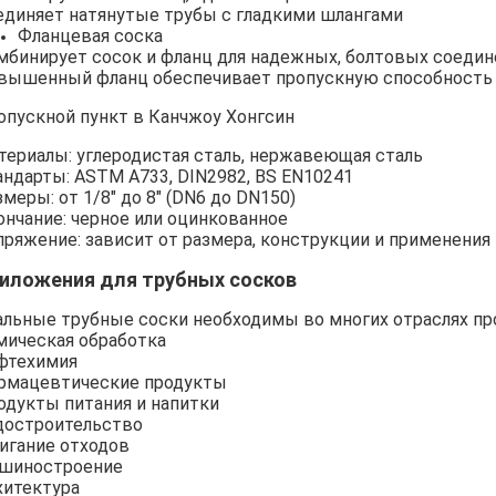
единяет натянутые трубы с гладкими шлангами
Фланцевая соска
мбинирует сосок и фланц для надежных, болтовых соедин
вышенный фланц обеспечивает пропускную способность
опускной пункт в Канчжоу Хонгсин
териалы: углеродистая сталь, нержавеющая сталь
андарты: ASTM A733, DIN2982, BS EN10241
меры: от 1/8" до 8" (DN6 до DN150)
ончание: черное или оцинкованное
пряжение: зависит от размера, конструкции и применения
иложения для трубных сосков
альные трубные соски необходимы во многих отраслях п
мическая обработка
фтехимия
рмацевтические продукты
одукты питания и напитки
достроительство
игание отходов
шиностроение
хитектура