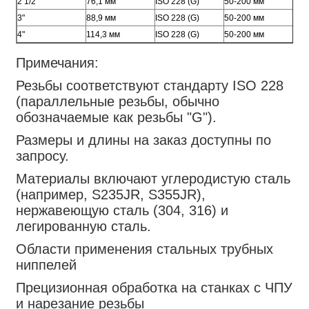
2 1/2"
76,1 мм
ISO 228 (G)
50-200 мм
3,6
3"
88,9 мм
ISO 228 (G)
50-200 мм
4,0
4"
114,3 мм
ISO 228 (G)
50-200 мм
4,5
Примечания:
Резьбы соответствуют стандарту ISO 228
(параллельные резьбы, обычно
обозначаемые как резьбы "G").
Размеры и длины на заказ доступны по
запросу.
Материалы включают углеродистую сталь
(например, S235JR, S355JR),
нержавеющую сталь (304, 316) и
легированную сталь.
Области применения стальных трубных
ниппелей
Прецизионная обработка на станках с ЧПУ
и нарезание резьбы