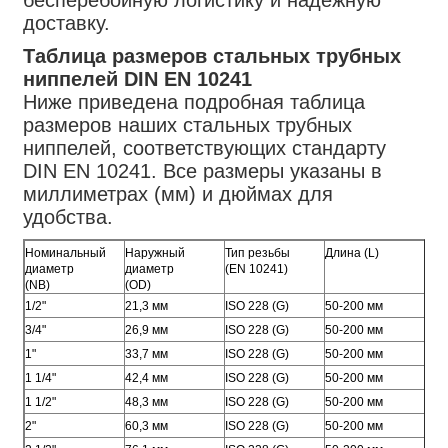
бесперебойную логистику и надежную
доставку.
Таблица размеров стальных трубных
ниппелей DIN EN 10241
Ниже приведена подробная таблица
размеров наших стальных трубных
ниппелей, соответствующих стандарту
DIN EN 10241. Все размеры указаны в
миллиметрах (мм) и дюймах для
удобства.
Номинальный
Наружный
Тип резьбы
Длина (L)
Тол
диаметр
диаметр
(EN 10241)
(NB)
(OD)
1/2"
21,3 мм
ISO 228 (G)
50-200 мм
2,6
3/4"
26,9 мм
ISO 228 (G)
50-200 мм
2,6
1"
33,7 мм
ISO 228 (G)
50-200 мм
3,2
1 1/4"
42,4 мм
ISO 228 (G)
50-200 мм
3,2
1 1/2"
48,3 мм
ISO 228 (G)
50-200 мм
3,2
2"
60,3 мм
ISO 228 (G)
50-200 мм
3,6