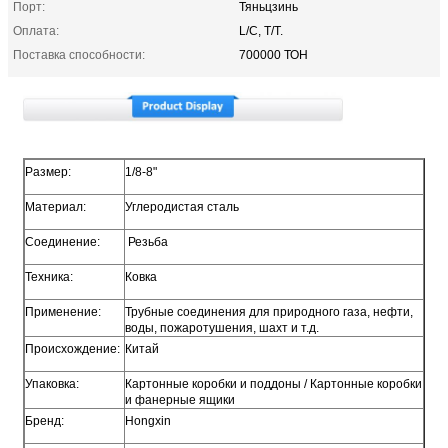
Порт:
Тяньцзинь
Оплата:
L/C, T/T.
Поставка способности:
700000 ТОН
Размер:
1/8-8"
Материал:
Углеродистая сталь
Соединение:
Резьба
Техника:
Ковка
Применение:
Трубные соединения для природного газа, нефти,
воды, пожаротушения, шахт и т.д.
Происхождение:
Китай
Упаковка:
Картонные коробки и поддоны / Картонные коробки
и фанерные ящики
Бренд:
Hongxin