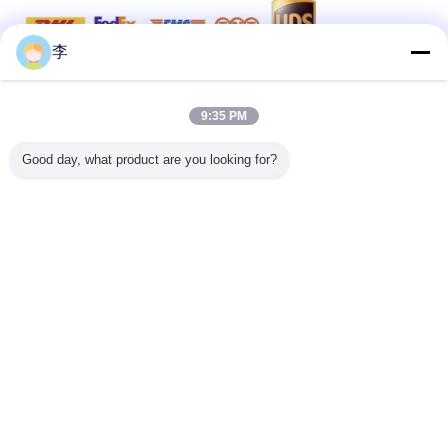
李
9:35 PM
Good day, what product are you looking for?
Ниппель наговора
латунный сосок
паять ниппель
Бирки:
,
,
Получить лучшую цену для
DIN EN 10241 Стальная труба
диаграмма размеров сосков
Cangzhou Hongxin China
Поставщик
Продолжать
Стальная труба ниппель
Больше