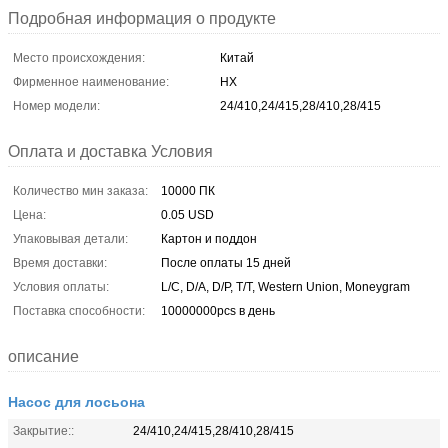
Подробная информация о продукте
Место происхождения:
Китай
Фирменное наименование:
HX
Номер модели:
24/410,24/415,28/410,28/415
Оплата и доставка Условия
Количество мин заказа:
10000 ПК
Цена:
0.05 USD
Упаковывая детали:
Картон и поддон
Время доставки:
После оплаты 15 дней
Условия оплаты:
L/C, D/A, D/P, T/T, Western Union, Moneygram
Поставка способности:
10000000pcs в день
описание
Насос для лосьона
Закрытие::
24/410,24/415,28/410,28/415