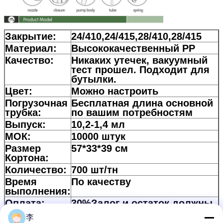
Закрытие:
24/410,24/415,28/410,28/415
Материал:
Высококачественный PP
Качество:
Никаких утечек, вакуумный
тест прошел. Подходит для
бутылки.
Цвет:
Можно настроить
Погрузочная
Бесплатная длина основной
трубка:
по вашим потребностям
Выпуск:
10,2-1,4 мл
МОК:
10000 штук
Размер
57*33*39 см
Кортона:
Количество:
700 шт/тн
Время
По качеству
выполнения:
Оплата:
30%Залог и остаток должны
быть оплачены против
李
копии Б/Л