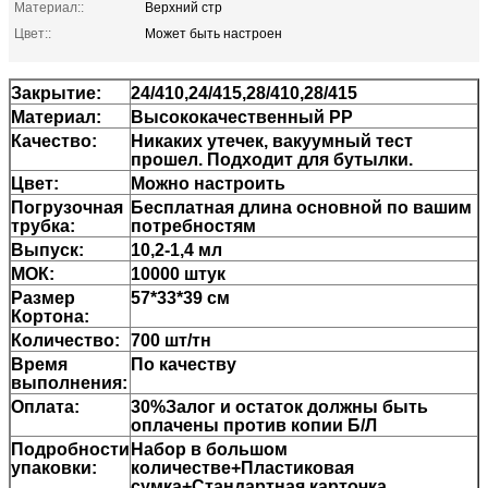
Материал::
Верхний стр
Цвет::
Может быть настроен
Закрытие:
24/410,24/415,28/410,28/415
Материал:
Высококачественный PP
Качество:
Никаких утечек, вакуумный тест
прошел. Подходит для бутылки.
Цвет:
Можно настроить
Погрузочная
Бесплатная длина основной по вашим
трубка:
потребностям
Выпуск:
10,2-1,4 мл
МОК:
10000 штук
Размер
57*33*39 см
Кортона:
Количество:
700 шт/тн
Время
По качеству
выполнения:
Оплата:
30%Залог и остаток должны быть
оплачены против копии Б/Л
Подробности
Набор в большом
упаковки:
количестве+Пластиковая
сумка+Стандартная карточка