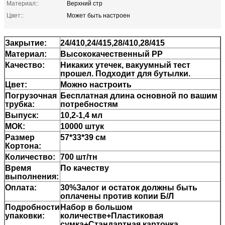
Материал::
Верхний стр
Цвет::
Может быть настроен
Закрытие:
24/410,24/415,28/410,28/415
Материал:
Высококачественный PP
Качество:
Никаких утечек, вакуумный тест
прошел. Подходит для бутылки.
Цвет:
Можно настроить
Погрузочная
Бесплатная длина основной по вашим
трубка:
потребностям
Выпуск:
10,2-1,4 мл
МОК:
10000 штук
Размер
57*33*39 см
Кортона:
Количество:
700 шт/тн
Время
По качеству
выполнения:
Оплата:
30%Залог и остаток должны быть
оплачены против копии Б/Л
Подробности
Набор в большом
упаковки:
количестве+Пластиковая
сумка+Стандартная карточка