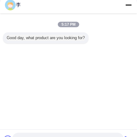
Кортона:
李
Количество:
700 шт/тн
Время
По качеству
выполнения:
5:17 PM
Оплата:
30%Залог и остаток должны
быть оплачены против
Good day, what product are you looking for?
копии Б/Л
Подробности
Набор в большом
упаковки:
количестве+Пластиковая
сумка+Стандартная карточка
FOB ПОРТ:
ПОРТ ТЯНДЖИН
Код HS:
8413200000