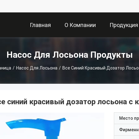
Главная
О Компании
Продукция
Страница
Насос Для Лосьона Продукты
аница
/
Насос Для Лосьона
/
Все Синий Красивый Дозатор Лосьо
се синий красивый дозатор лосьона с 
Место п
Фирменн