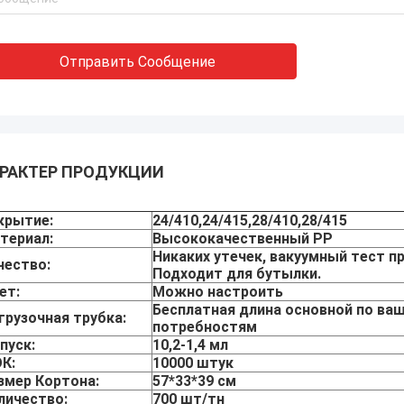
Отправить Сообщение
РАКТЕР ПРОДУКЦИИ
крытие:
24/410,24/415,28/410,28/415
териал:
Высококачественный PP
Никаких утечек, вакуумный тест п
чество:
Подходит для бутылки.
ет:
Можно настроить
Бесплатная длина основной по ва
грузочная трубка:
потребностям
пуск:
10,2-1,4 мл
К:
10000 штук
змер Кортона:
57*33*39 см
личество:
700 шт/тн