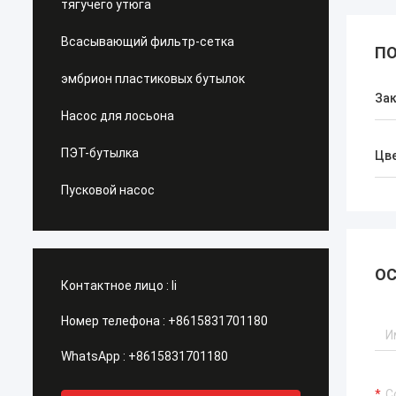
тягучего утюга
Всасывающий фильтр-сетка
ПО
эмбрион пластиковых бутылок
За
Насос для лосьона
ПЭТ-бутылка
Цв
Пусковой насос
ОС
Контактное лицо :
li
Номер телефона :
+8615831701180
WhatsApp :
+8615831701180