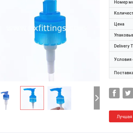
Номер м
Количест
Цена
Упаковы
Delivery 
Условия
Поставк
Лучшая