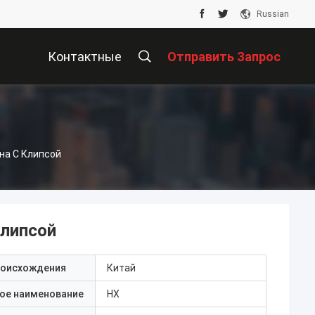
Russian
Контактные
Отправить Запрос
Данные
на С Клипсой
клипсой
роисхождения
Китай
ое наименование
HX