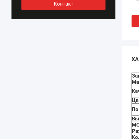
Контакт
ХА
За
Ма
Ка
Цв
По
Вы
МО
Ра
Ко