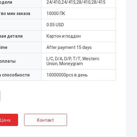
одели
24/410,24/415,28/410,28/415
во мин заказа
10000 ПК
0.05 USD
вая детали
Картон и поддон
Time
After payment 15 days
L/C, D/A, D/P, T/T, Western
 оплаты
Union, Moneygram
а способности
10000000pcs в день
 Цена
Контакт