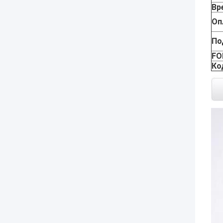
Вр
Оп
По
FO
Ко