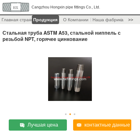
Cangzhou Hongxin pipe fittings Co., Ltd.
Главная страница
Продукция
О Компании
Наша фабрика
>>
Стальная труба ASTM A53, стальной ниппель с
резьбой NPT, горячее цинкование
Лучшая цена
контактные данные