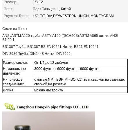
Размер:
1/8-12
Порт:
Порт Тяньцзинь, Китай
Payment Terms:
L/C, T/T, D/A,D/P,WESTERN UNION, MONEYGRAM
Соски из бочек
ANSI/ASTM A120 труба: ASTM A120 ((SCH40S) ASTM A865 нитки: ANSI
B1.20.1
BS1387 Труба: BS1387 BS EN10241 Нитки: BS21 EN10241
DIN 2986 Труба: DIN2448 Нитки: DIN2999
Размер сосков:
От 1/4 до 12 дюймов
Номинальное
3000 фунтов, 6000 фунтов, 9000 фунтов
давление:
Нипольское
с нитью NPT, BSP, PT-ISO 7/1), или сваркой на заднице,
соединение:
сваркой на розетке
Длина:
можно настроить