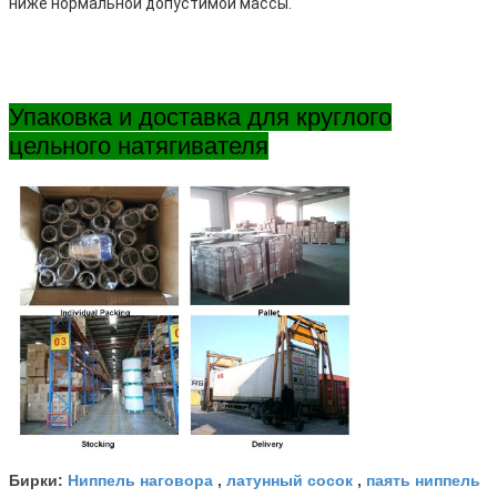
ниже нормальной допустимой массы.
Упаковка и доставка для круглого
цельного натягивателя
Ниппель наговора
латунный сосок
паять ниппель
Бирки:
,
,