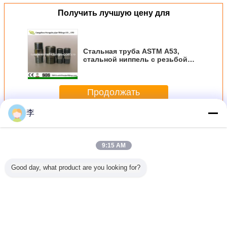
Получить лучшую цену для
Стальная труба ASTM A53,
стальной ниппель с резьбой
NPT, горячее цинкование
Продолжать
李
Стальная труба ниппель
Больше
9:15 AM
Good day, what product are you looking for?
ли из
DIN EN 102661
ГОСТ Резьбовой
ниппели из
Углерод
ванной
Оцинкованные и
ниппель из
длинной
ста
дистой
черные
черной
резьбовой
гидравли
орячего
стальные трубы
углеродистой
черной и
длинные
вания
стали для сварки
оцинкованной
BSP 
/ Трубный
углеродистой
мужская
Измените язык
ниппель
стали
оцинков