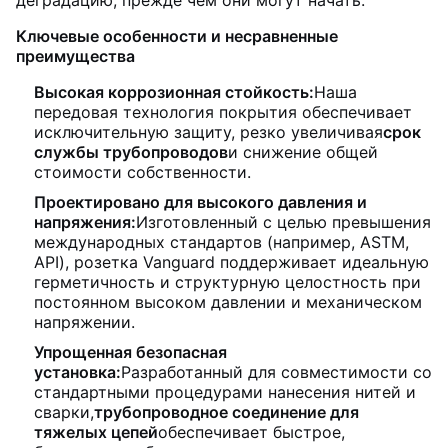
деградацию, прежде чем они могут начать.
Ключевые особенности и несравненные
преимущества
Высокая коррозионная стойкость:
Наша
передовая технология покрытия обеспечивает
исключительную защиту, резко увеличивая
срок
службы трубопроводов
и снижение общей
стоимости собственности.
Проектировано для высокого давления и
напряжения:
Изготовленный с целью превышения
международных стандартов (например, ASTM,
API), розетка Vanguard поддерживает идеальную
герметичность и структурную целостность при
постоянном высоком давлении и механическом
напряжении.
Упрощенная безопасная
установка:
Разработанный для совместимости со
стандартными процедурами нанесения нитей и
сварки,
трубопроводное соединение для
тяжелых цепей
обеспечивает быстрое,