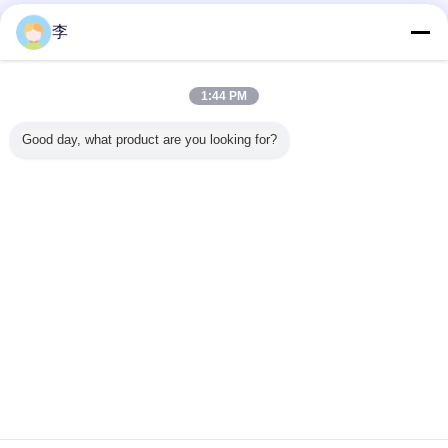
李
Рекомендуемые продукты
1:44 PM
Good day, what product are you looking for?
рные
Galvanized Steel
Высокотемпературный
1/2 дюйма
Ниппел
ели и
pipe and tube
устойчивый
Черная труба,
бесшо
ы для
seamless steel
нержавеющая
размер соска с
стальной
х труб с
pipe - Cangzhou
сталь
нитью BSPT.
NP
й BSP -
Hongxin | China
фланцевые
SCH40/
 Хунсинь
Supplier
большого
Измените язык
диаметра
фланцевые
Russian
машины
используют
плоский сварный
фланцевый
Главная страница
|
О Компании
|
контактные данные
|
Sitemap
|
Privacy
Policy