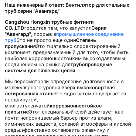
Наш инженерный ответ: Вентилятор для стальных
труб серии "Авангард"
Cangzhou Hongxin трубные фитинги
CO.,LTD
гордится тем, что запустил
Серия
"Авангард"
, прорыв в
промышленное соединение
труб
Это не просто еще один
Степень
пропускания
Это тщательно спроектированный
компонент, предназначенный для того, чтобы быть
наиболее коррозионностойким высокодавлевым
соединением на рынке для
трубопроводные
системы для тяжелых цепей
.
Мы пересмотрели определение долговечности с
молекулярного уровня вверх.
высокосортная
легированная сталь
Это ядро затем подвергается
продвинутой,
многоступенчатой
коррозионностойкое
покрытие
Этот специальный слой действует как
почти непроницаемый барьер против влаги,
химических веществ, соленой атмосферы и кислой
среды.эффективно остановить ржавчину и