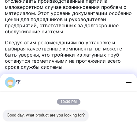
отслеживать производственные партии в
маловероятном случае возникновения проблем с
материалом. Этот уровень документации особенно
ценен для подрядчиков и руководителей
предприятий, ответственных за долгосрочное
обслуживание системы.
Следуя этим рекомендациям по установке и
выбирая качественные компоненты, вы можете
быть уверены, что тройники из латунных труб
останутся герметичными на протяжении всего
срока службы системы.
李
Рекомендуемые продукты
10:30 PM
Good day, what product are you looking for?
ный
Брюшечный
Galvanized Steel
1/2-8 Черный и
Наружны
ьной
сосок, близкий
pipe and tube
оцинкованный
из цинк
й сосок
сосок.
seamless steel
углеродистый
сплав
льное
pipe - Cangzhou
стальной
железной