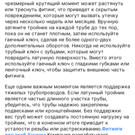
чрезмерный крутящий момент может растянуть
или треснуть фитинг, что приведет к скрытым
повреждениям, которые могут вызвать утечку
через несколько недель или месяцев. Вручную
затяните тройник на каждой трубе до тех пор,
пока он не станет плотным, затем используйте
гаечный ключ, сделав не более одного-двух
дополнительных оборотов. Никогда не используйте
трубный ключ с зубцами, которые могут
повредить латунную поверхность. Вместо этого
используйте гаечный ключ с гладкими губками или
ленточный ключ, чтобы защитить внешнюю часть
фитинга.
Еще одним важным моментом является поддержка
тяжелых трубопроводов. Если латунный тройник
является частью длинного участка трубы,
убедитесь, что трубы надежно закреплены
подвесками или кронштейнами. Без поддержки
вес труб может создавать постоянную нагрузку на
тройник, что в конечном итоге приводит к
усталости резьбы или растрескиванию.
Фитинги
для труб Хунсинь
Компания разрабатывает