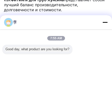
лучший баланс производительности,
долговечности и стоимости.
李
Рекомендуемые продукты
7:55 AM
Good day, what product are you looking for?
 102661
Что такое сосок
Сантехнические
Высокотемпературный
1/2 «мам
анные и
Hex King? -
оцинкованные
устойчивый
«папа
ные
Cangzhou
ниппели King с
нержавеющая
лату
е трубы
Hongxin
резьбой DIN
сталь
соедин
2986 | Cangzhou
фланцевые
резервуа
Hongxin
большого
воды, ре
Измените язык
диаметра
перегоро
фланцевые
фити
Russian
машины
используют
плоский сварный
фланцевый
Главная страница
|
О Компании
|
контактные данные
|
Sitemap
|
Privacy
Policy